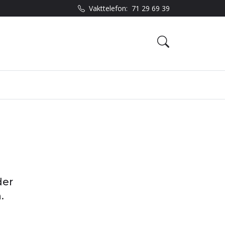
71 29 69 39
Vakttelefon:
der
.