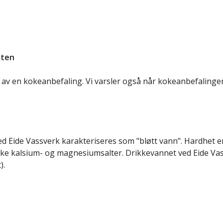
eten
ørt av en kokeanbefaling. Vi varsler også når kokeanbefalinge
Eide Vassverk karakteriseres som "bløtt vann". Hardhet er
rekke kalsium- og magnesiumsalter. Drikkevannet ved Eide Va
).