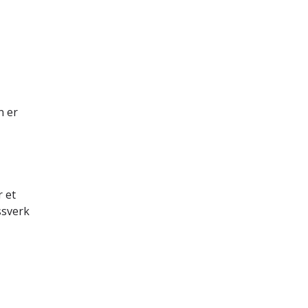
n er
 et
ssverk