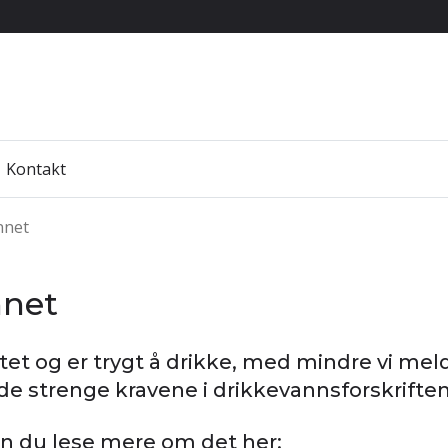
Kontakt
nnet
nnet
itet og er trygt å drikke, med mindre vi mel
 de strenge kravene i drikkevannsforskriften
an du lese mere om det her: