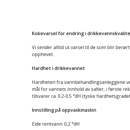
Kokevarsel for endring i drikkevannskvalit
Vi sender alltid ut varsel til de som blir ber
opphevet.
Hardhet i drikkevannet
Hardheten fra vannbehandlingsanleggene ved 
mål for vannets innhold av salter, i første 
tilsvarer ca. 0.2-0.5 °dH (tyske hardhetsgradet
Innstilling på oppvaskmaskin
Eide rentvann: 0,2 °dH