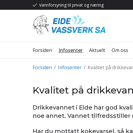
Vannforsyning til privat og næring
Forsiden
Infosenter
Aktuelt
Om oss
Forsiden
/
Infosenter
/
Kvalitet på drikkeva
Kvalitet på drikkeva
Drikkevannet i Eide har god kval
noe annet. Vannet tilfredsstiller
Har du mottatt kokevarsel, så k