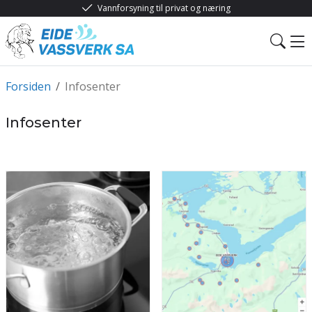
Vannforsyning til privat og næring
Forsiden
/
Infosenter
Infosenter