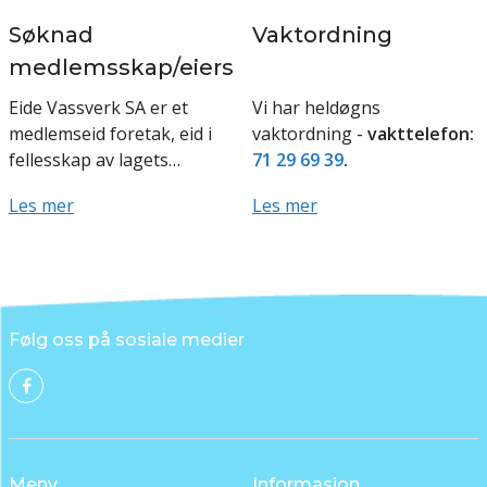
Søknad
Vaktordning
medlemsskap/eierskifte
Eide Vassverk SA er et
Vi har heldøgns
medlemseid foretak, eid i
vaktordning -
v
akttelefon:
fellesskap av lagets
71 29 69 39
.
abonnenter. Alle
Les mer
Les mer
grunneiere i vassverkts
forsyningsområde har rett
til å bli m...
Følg oss på sosiale medier
Meny
Informasjon