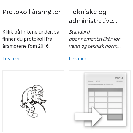
Protokoll årsmøter
Tekniske og
administrative
bestemmelser
Klikk på linkene under, så
Standard
finner du protokoll fra
abonnementsvilkår for
årsmøtene fom 2016.
vann og teknisk norm
består av administrative og
Les mer
Les mer
tekniske bestemmelser
De administrative ...
utgitt i hvert sitt hefte.