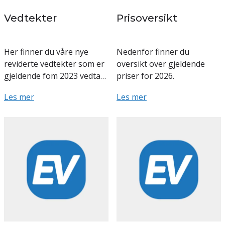
Vedtekter
Prisoversikt
Her finner du våre nye
Nedenfor finner du
reviderte vedtekter som er
oversikt over gjeldende
gjeldende fom 2023 vedtatt
priser for 2026.
på årsmøtet for
Les mer
Les mer
2022:
Revidert vedtekter
Vannavgiften fastsettes på
godkjent å...
årsmøtet etter forslag fra
styret. Vannavgiften skal ...