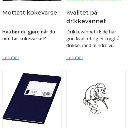
Mottatt kokevarsel
Kvalitet på
drikkevannet
Hva bør du gjøre når du
Drikkevannet i Eide har
mottar kokevarsel?
god kvalitet og er trygt å
drikke, med mindre vi
Du vil bli varslet dersom
melder noe annet. Vannet
Les mer
Les mer
vannverket eller
tilfredsstiller de strenge
myndighetene mener at
kravene i
vannkvaliteten er usikker. ...
drikkevannsforskrif...